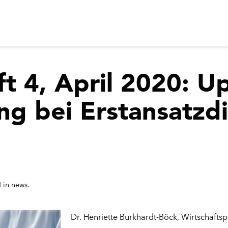
ft 4, April 2020: U
g bei Erstansatzdi
d in
news.
Dr. Henriette Burkhardt-Böck
, Wirtschafts