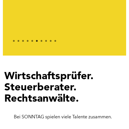
Süd
Abw
1
2
3
4
5
6
7
8
9
10
Wirtschaftsprüfer.
Steuerberater.
Rechtsanwälte.
Bei SONNTAG spielen viele Talente zusammen.