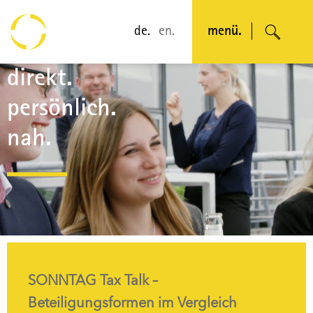
de.
en.
menü.
Video-
direkt.
Player
persönlich.
nah.
et
SONNTAG Tax Talk –
SON
Beteiligungsformen im Vergleich
Gesc