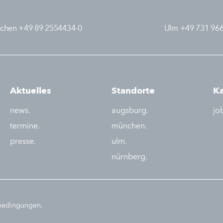
chen +49 89 2554434-0
Ulm +49 731 96
Aktuelles
Standorte
Ka
news.
augsburg.
jo
termine.
münchen.
presse.
ulm.
nürnberg.
sbedingungen.