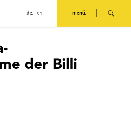
de.
en.
menü.
a-
e der Billi