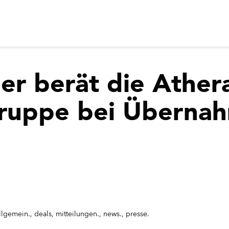
er
berät die Ather
uppe bei Übernahm
llgemein.
,
deals
,
mitteilungen.
,
news.
,
presse.