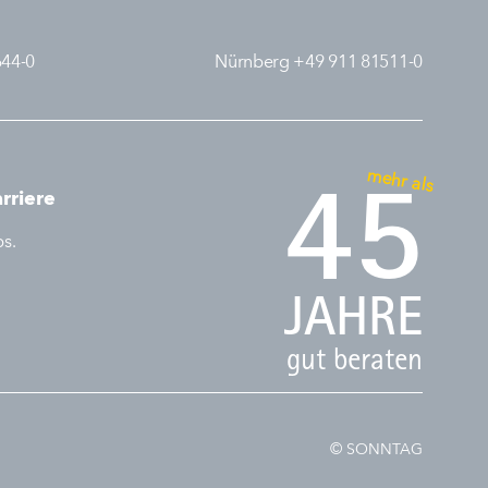
644-0
Nürnberg +49 911 81511-0
mehr als
45
rriere
bs.
JAHRE
gut beraten
© SONNTAG