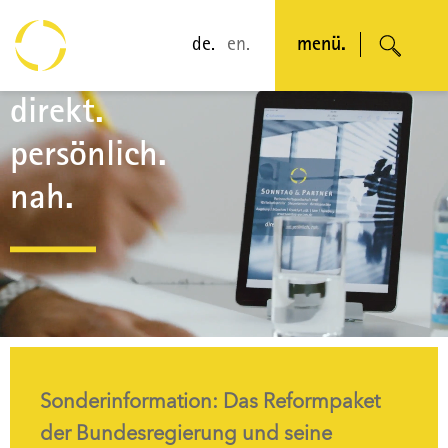
de.
en.
menü.
Video-
direkt.
Player
persönlich.
nah.
s in
Sonderinformation: Das Reformpaket
SON
der Bundesregierung und seine
Bete