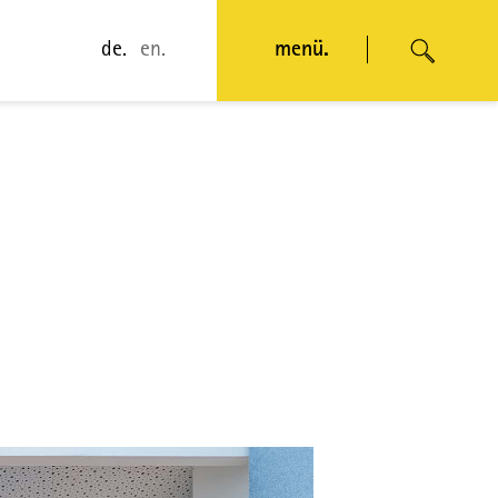
de.
en.
menü.