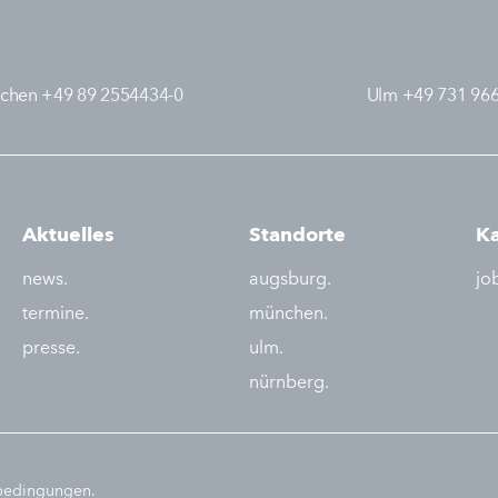
chen +49 89 2554434-0
Ulm +49 731 96
Aktuelles
Standorte
Ka
news.
augsburg.
jo
termine.
münchen.
presse.
ulm.
nürnberg.
sbedingungen.