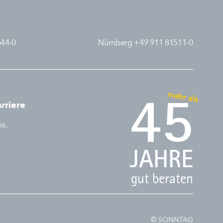
644-0
Nürnberg +49 911 81511-0
mehr als
45
rriere
bs.
JAHRE
gut beraten
© SONNTAG