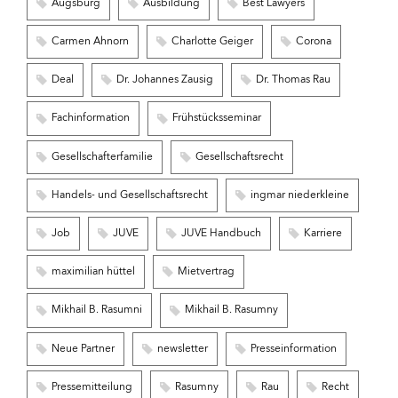
Augsburg
Ausbildung
Best Lawyers
Carmen Ahnorn
Charlotte Geiger
Corona
Deal
Dr. Johannes Zausig
Dr. Thomas Rau
Fachinformation
Frühstücksseminar
Gesellschafterfamilie
Gesellschaftsrecht
Handels- und Gesellschaftsrecht
ingmar niederkleine
Job
JUVE
JUVE Handbuch
Karriere
maximilian hüttel
Mietvertrag
Mikhail B. Rasumni
Mikhail B. Rasumny
Neue Partner
newsletter
Presseinformation
Pressemitteilung
Rasumny
Rau
Recht