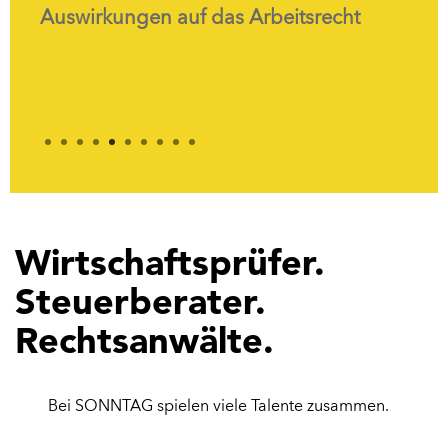
recht
1
2
3
4
5
6
7
8
9
10
Wirtschaftsprüfer.
Steuerberater.
Rechtsanwälte.
Bei SONNTAG spielen viele Talente zusammen.