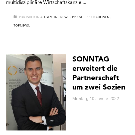
multidisziplinäre Wirtschaftskanzlei
PUBLISHED IN
ALLGEMEIN.
,
NEWS.
,
PRESSE.
,
PUBLIKATIONEN.
,
TOPNEWS.
SONNTAG
erweitert die
Partnerschaft
um zwei Sozien
Montag, 10 Januar 2022