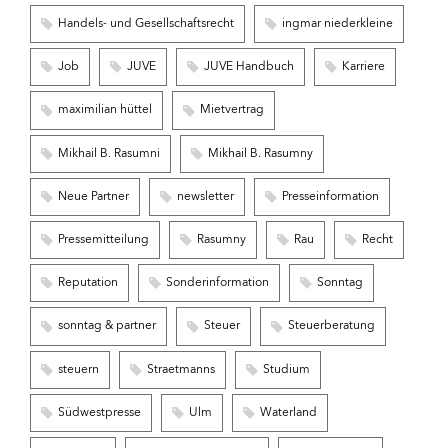
Handels- und Gesellschaftsrecht
ingmar niederkleine
Job
JUVE
JUVE Handbuch
Karriere
maximilian hüttel
Mietvertrag
Mikhail B. Rasumni
Mikhail B. Rasumny
Neue Partner
newsletter
Presseinformation
Pressemitteilung
Rasumny
Rau
Recht
Reputation
Sonderinformation
Sonntag
sonntag & partner
Steuer
Steuerberatung
steuern
Straetmanns
Studium
Südwestpresse
Ulm
Waterland