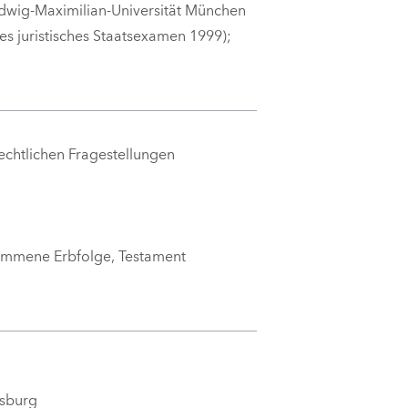
dwig-Maximilian-Universität München
tes juristisches Staatsexamen 1999);
echtlichen Fragestellungen
ommene Erbfolge, Testament
gsburg