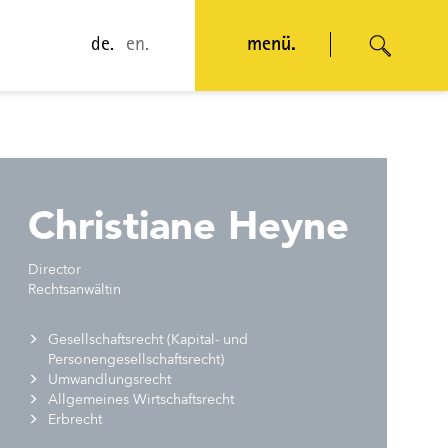
de.
en.
menü.
Christiane Heyne
Director
Rechtsanwältin
Gesellschaftsrecht (Kapital- und
Personengesellschaftsrecht)
Umwandlungsrecht
Allgemeines Wirtschaftsrecht
Erbrecht