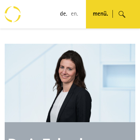
de.
en.
menü.