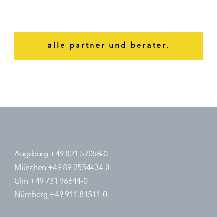
alle partner und berater.
Augsburg +49 821 57058-0
München +49 89 2554434-0
Ulm +49 731 96644-0
Nürnberg +49 911 81511-0