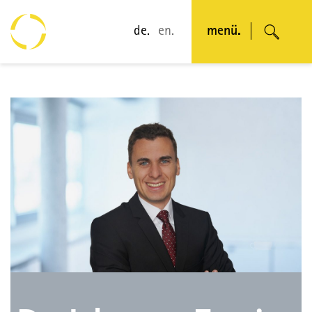
de.
en.
menü.