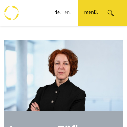
de.
en.
menü.