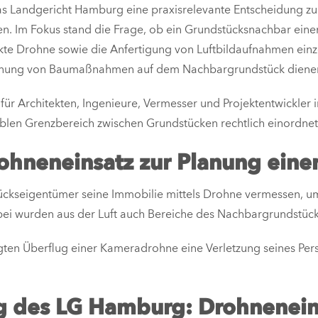
as Landgericht Hamburg eine praxisrelevante Entscheidung zu
en. Im Fokus stand die Frage, ob ein Grundstücksnachbar ein
te Drohne sowie die Anfertigung von Luftbildaufnahmen ein
anung von Baumaßnahmen auf dem Nachbargrundstück diene
ür Architekten, Ingenieure, Vermesser und Projektentwickler in
blen Grenzbereich zwischen Grundstücken rechtlich einordnet
rohneneinsatz zur Planung eine
ückseigentümer seine Immobilie mittels Drohne vermessen, um 
ei wurden aus der Luft auch Bereiche des Nachbargrundstücks
en Überflug einer Kameradrohne eine Verletzung seines Persö
g des LG Hamburg: Drohneneins