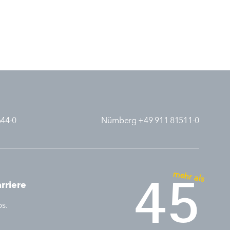
644-0
Nürnberg +49 911 81511-0
mehr als
45
rriere
bs.