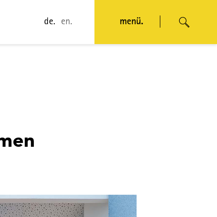
de.
en.
menü.
hmen