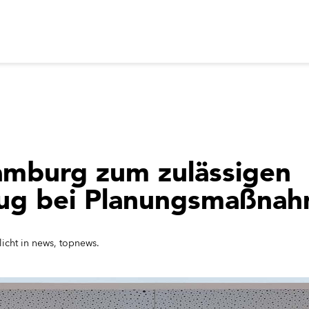
amburg zum zulässigen
ug bei Planungsmaßna
licht in
news
,
topnews.