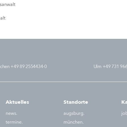
tsanwalt
alt
chen +49 89 2554434-0
Ulm +49 731 96
Aktuelles
Standorte
Ka
news.
augsburg.
jo
termine.
münchen.