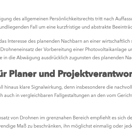
gung des allgemeinen Persönlichkeitsrechts tritt nach Auffass
ndliegenden Fall um eine kurzfristige und abstrakte Beeinträ
 das Interesse des planenden Nachbarn an einer wirtschaftlich
 Drohneneinsatz der Vorbereitung einer Photovoltaikanlage un
e in die Abwägung ausdrücklich zugunsten des planenden Nac
ür Planer und Projektverantwor
all hinaus klare Signalwirkung, denn insbesondere die nachv
h auch in vergleichbaren Fallgestaltungen an den vom Gericht
nsatz von Drohnen im grenznahen Bereich empfiehlt es sich d
endige Maß zu beschränken, ihn möglichst einmalig oder jede