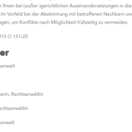
wir Ihnen bei (außer-)gerichtlichen Auseinandersetzungen in 
ts im Vorfeld bei der Abstimmung mit betroffenen Nachbarn u
en, um Konflikte nach Möglichkeit frühzeitig zu vermeiden.
315 O 151/25
ner
tsanwalt
erin, Rechtsanwältin
echtsanwältin
sanwalt