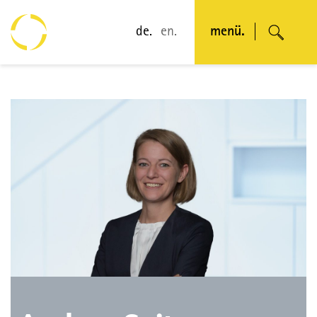
de.
en.
menü.