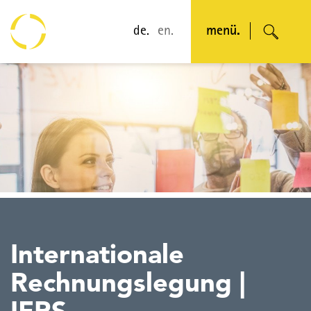
de.
en.
menü.
I
nternationale
R
echnungslegung |
IFRS