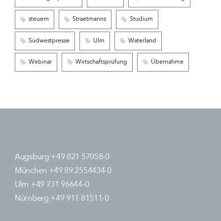
steuern
Straetmanns
Studium
Südwestpresse
Ulm
Waterland
Webinar
Wirtschaftsprüfung
Übernahme
Augsburg +49 821 57058-0
München +49 89 2554434-0
Ulm +49 731 96644-0
Nürnberg +49 911 81511-0