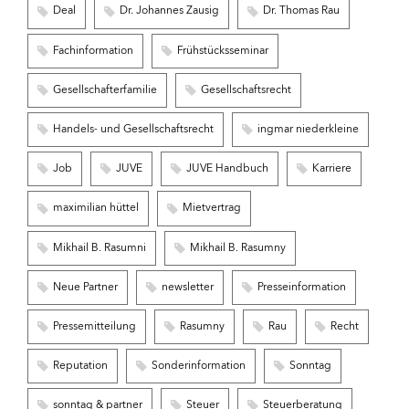
Deal
Dr. Johannes Zausig
Dr. Thomas Rau
Fachinformation
Frühstücksseminar
Gesellschafterfamilie
Gesellschaftsrecht
Handels- und Gesellschaftsrecht
ingmar niederkleine
Job
JUVE
JUVE Handbuch
Karriere
maximilian hüttel
Mietvertrag
Mikhail B. Rasumni
Mikhail B. Rasumny
Neue Partner
newsletter
Presseinformation
Pressemitteilung
Rasumny
Rau
Recht
Reputation
Sonderinformation
Sonntag
sonntag & partner
Steuer
Steuerberatung