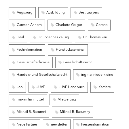
Augsburg
Ausbildung
Best Lawyers
Carmen Ahnorn
Charlotte Geiger
Corona
Deal
Dr. Johannes Zausig
Dr. Thomas Rau
Fachinformation
Frühstücksseminar
Gesellschafterfamilie
Gesellschaftsrecht
Handels- und Gesellschaftsrecht
ingmar niederkleine
Job
JUVE
JUVE Handbuch
Karriere
maximilian hüttel
Mietvertrag
Mikhail B. Rasumni
Mikhail B. Rasumny
Neue Partner
newsletter
Presseinformation