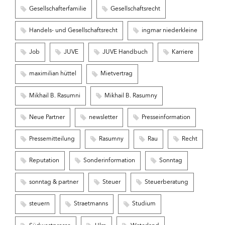
Gesellschafterfamilie
Gesellschaftsrecht
Handels- und Gesellschaftsrecht
ingmar niederkleine
Job
JUVE
JUVE Handbuch
Karriere
maximilian hüttel
Mietvertrag
Mikhail B. Rasumni
Mikhail B. Rasumny
Neue Partner
newsletter
Presseinformation
Pressemitteilung
Rasumny
Rau
Recht
Reputation
Sonderinformation
Sonntag
sonntag & partner
Steuer
Steuerberatung
steuern
Straetmanns
Studium