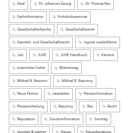
Deal
Dr. Johannes Zausig
Dr. Thomas Rau
Fachinformation
Frühstücksseminar
Gesellschafterfamilie
Gesellschaftsrecht
Handels- und Gesellschaftsrecht
ingmar niederkleine
Job
JUVE
JUVE Handbuch
Karriere
maximilian hüttel
Mietvertrag
Mikhail B. Rasumni
Mikhail B. Rasumny
Neue Partner
newsletter
Presseinformation
Pressemitteilung
Rasumny
Rau
Recht
Reputation
Sonderinformation
Sonntag
sonntag & partner
Steuer
Steuerberatung