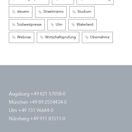
steuern
Straetmanns
Studium
Südwestpresse
Ulm
Waterland
Webinar
Wirtschaftsprüfung
Übernahme
Augsburg +49 821 57058-0
München +49 89 2554434-0
Ulm +49 731 96644-0
Nürnberg +49 911 81511-0