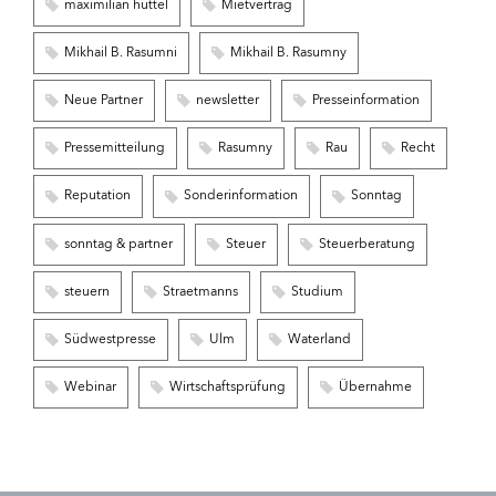
maximilian hüttel
Mietvertrag
Mikhail B. Rasumni
Mikhail B. Rasumny
Neue Partner
newsletter
Presseinformation
Pressemitteilung
Rasumny
Rau
Recht
Reputation
Sonderinformation
Sonntag
sonntag & partner
Steuer
Steuerberatung
steuern
Straetmanns
Studium
Südwestpresse
Ulm
Waterland
Webinar
Wirtschaftsprüfung
Übernahme