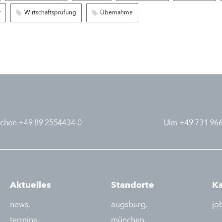
r
Wirtschaftsprüfung
Übernahme
chen +49 89 2554434-0
Ulm +49 731 96
Aktuelles
Standorte
Ka
news.
augsburg.
jo
termine.
münchen.