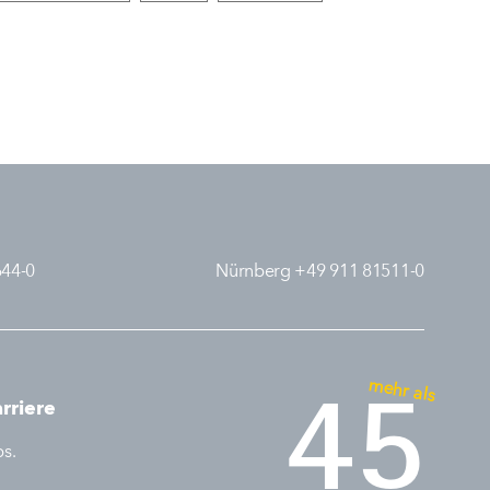
644-0
Nürnberg +49 911 81511-0
mehr als
45
rriere
bs.