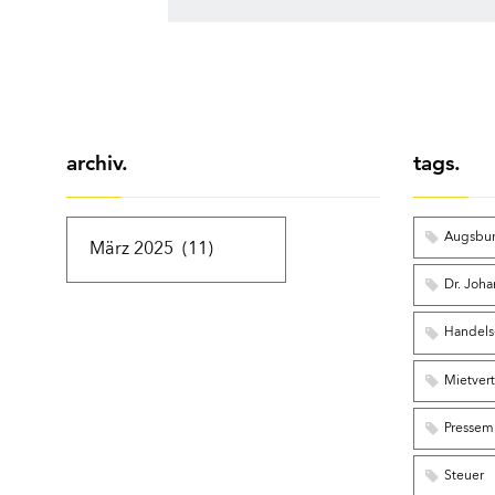
archiv.
tags.
Augsbu
Dr. Joha
Handels-
Mietver
Pressemi
Steuer