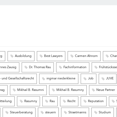
rg
Ausbildung
Best Lawyers
Carmen Ahnorn
Char
nnes Zausig
Dr. Thomas Rau
Fachinformation
Frühstückss
 und Gesellschaftsrecht
ingmar niederkleine
Job
JUVE
trag
Mikhail B. Rasumni
Mikhail B. Rasumny
Neue Partner
tteilung
Rasumny
Rau
Recht
Reputation
Steuerberatung
steuern
Straetmanns
Studium