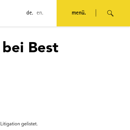
de.
en.
menü.
bei Best
tigation gelistet.