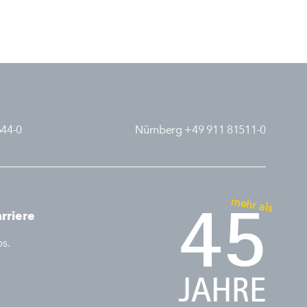
644-0
Nürnberg +49 911 81511-0
mehr als
45
rriere
bs.
JAHRE