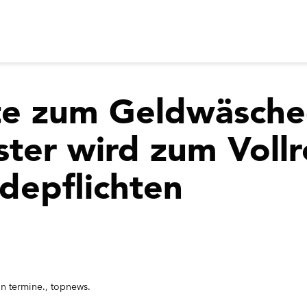
te zum Geldwäsche
ter wird zum Vollr
depflichten
in
termine.
,
topnews.