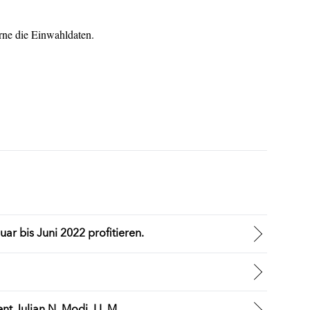
rne die Einwahldaten.
r bis Juni 2022 profitieren.
nt Julian N. Modi, LL.M.