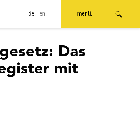
de.
en.
menü.
gesetz: Das
egister mit