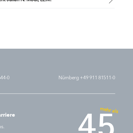
644-0
Nürnberg +49 911 81511-0
mehr als
45
rriere
bs.