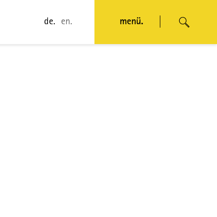
de.
en.
menü.