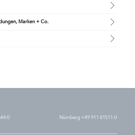
indungen, Marken + Co.
644-0
Nürnberg +49 911 81511-0