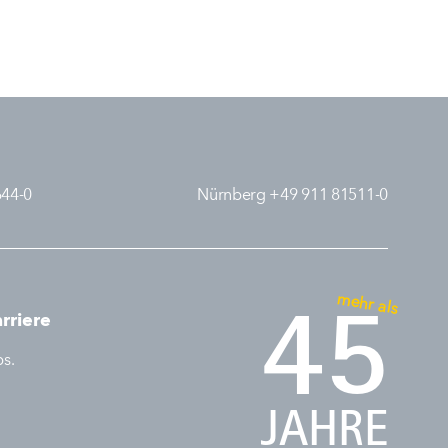
644-0
Nürnberg +49 911 81511-0
mehr als
45
rriere
bs.
JAHRE