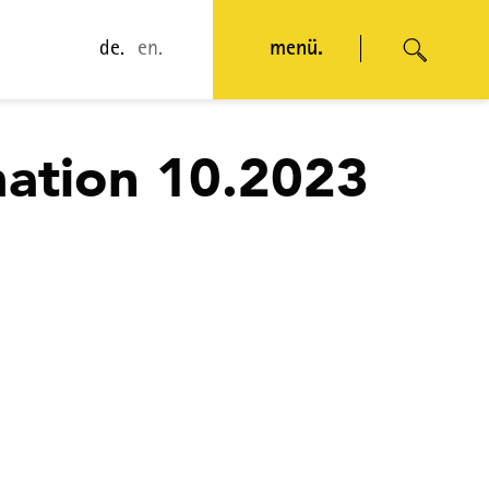
de.
en.
menü.
mation 10.2023