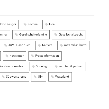
lotte Geiger
Corona
Deal
eminar
Gesellschafterfamilie
Gesellschaftsrecht
JUVE Handbuch
Karriere
maximilian hüttel
newsletter
Presseinformation
Sonderinformation
Sonntag
sonntag & partner
Südwestpresse
Ulm
Waterland