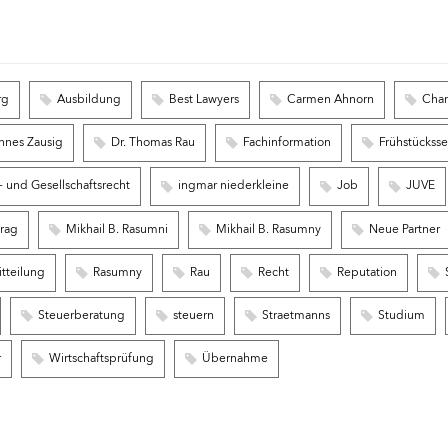
rg
Ausbildung
Best Lawyers
Carmen Ahnorn
Char
nnes Zausig
Dr. Thomas Rau
Fachinformation
Frühstückss
 und Gesellschaftsrecht
ingmar niederkleine
Job
JUVE
trag
Mikhail B. Rasumni
Mikhail B. Rasumny
Neue Partner
tteilung
Rasumny
Rau
Recht
Reputation
Steuerberatung
steuern
Straetmanns
Studium
r
Wirtschaftsprüfung
Übernahme