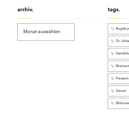
archiv.
tags.
Augsbu
Dr. Joha
Handels-
Mietver
Pressemi
Steuer
Webina