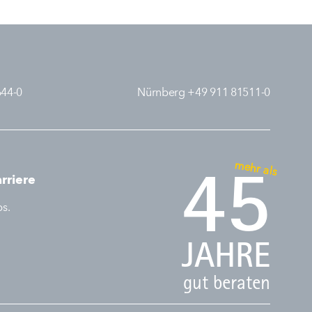
644-0
Nürnberg +49 911 81511-0
mehr als
45
rriere
bs.
JAHRE
gut beraten