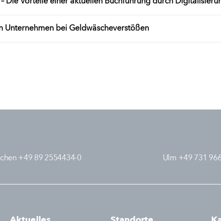
Die Vorteile einer aktuellen Buchführung durch Digitalisieru
on Unternehmen bei Geldwäscheverstößen
chen +49 89 2554434-0
Ulm +49 731 96
Aktuelles
Standorte
Ka