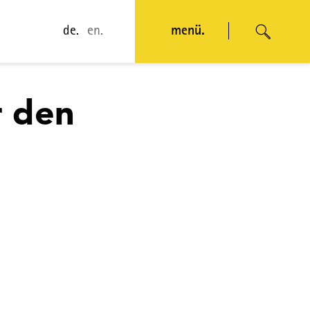
de.
en.
menü.
r den