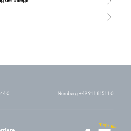
ng der Belege
644-0
Nürnberg +49 911 81511-0
mehr als
rriere