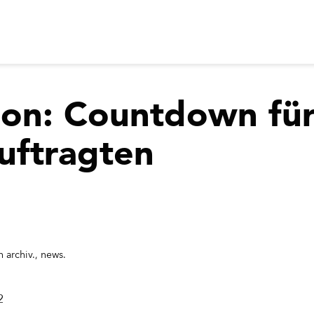
ion: Countdown fü
uftragten
in
archiv.
,
news.
2