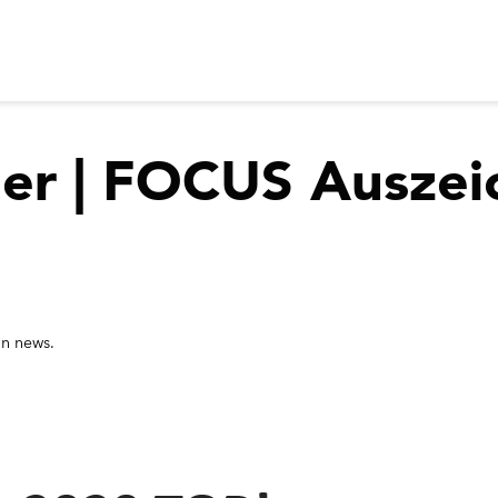
er
| FOCUS Auszei
in
news.