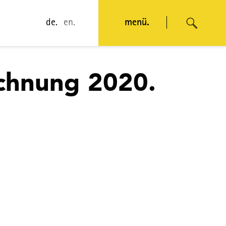
de.
en.
menü.
chnung 2020.