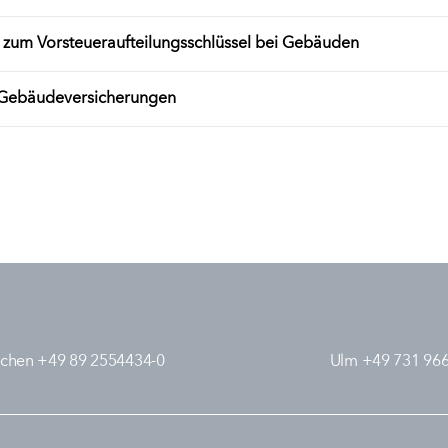
 zum Vorsteueraufteilungsschlüssel bei Gebäuden
 Gebäudeversicherungen
chen +49 89 2554434-0
Ulm +49 731 96