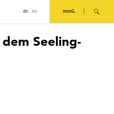
de.
en.
menü.
 dem Seeling-