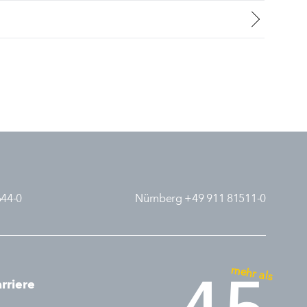
644-0
Nürnberg +49 911 81511-0
mehr als
rriere