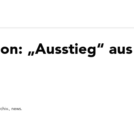
on: „Ausstieg“ aus
rchiv.
,
news.