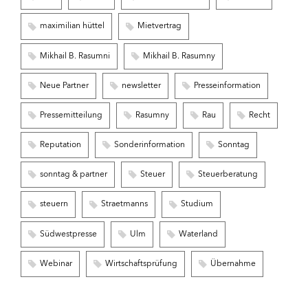
maximilian hüttel
Mietvertrag
Mikhail B. Rasumni
Mikhail B. Rasumny
Neue Partner
newsletter
Presseinformation
Pressemitteilung
Rasumny
Rau
Recht
Reputation
Sonderinformation
Sonntag
sonntag & partner
Steuer
Steuerberatung
steuern
Straetmanns
Studium
Südwestpresse
Ulm
Waterland
Webinar
Wirtschaftsprüfung
Übernahme